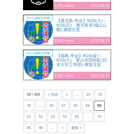
1,671 views
2021.08.30
ホテル満室注意報
【鹿児島-学会】9/25(土)～
9/26(日) 鹿児島市(城山公
園)-満室注意
1,845 views
2021.08.13
ホテル満室注意報
【福島-学会】9/24(金)～
9/25(土) 郡山市田村町(日
本大学工学部)-満室注意
1,697 views
2021.08.13
50 / 395
« 先頭
«
...
10
20
30
...
46
47
48
49
50
51
52
53
54
55
...
70
80
90
...
»
最後 »