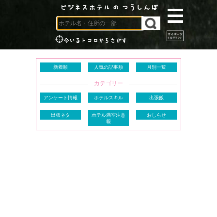
ビジネスホテル の つうしんぼ
今いるトコロからさがす
新着順
人気の記事順
月別一覧
カテゴリー
アンケート情報
ホテルスキル
出張飯
出張ネタ
ホテル満室注意
おしらせ
報