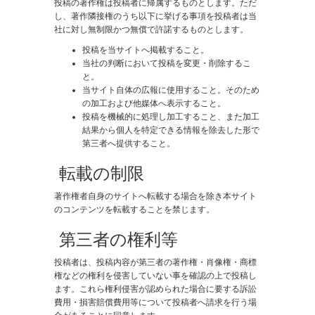
投稿の著作権は投稿者に帰属するものとします。ただ
し、著作隣接権のうち以下に挙げる事項を投稿者は当
社に対し無制限かつ無償で許諾するものとします。
投稿を当サイトへ掲載すること。
当社の判断において投稿を変更・削除するこ
と。
当サイト自体の広報に使用すること。そのため
の加工および他媒体へ表示すること。
投稿を機械的に処理し加工すること、また加工
結果から個人を特定できる情報を除去した形で
第三者へ提供すること。
転載の制限
著作権者自身のサイトへ転載する場合を除き本サイト
のコンテンツを転載することを禁じます。
第三者の権利等
投稿者は、投稿内容が第三者の著作権・肖像権・商標
権などの権利を侵害していない事を確認の上で投稿し
ます。これら権利侵害が認められた場合に要する訴訟
費用・損害賠償費用等について投稿者へ請求を行う場