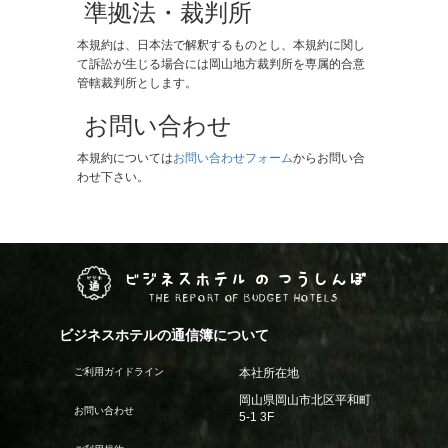
​ 準拠法・裁判所
本規約は、日本法で解釈するものとし、本規約に関し
て訴訟が生じる場合には岡山地方裁判所を専属的合意
管轄裁判所とします。
​ お問い合わせ
本規約については
お問い合わせフォーム
からお問い合
わせ下さい。
ビジネスホテル の つうしんぼ
THE REPORT OF BUDGET HOTELS
ビジネスホテルの通信簿について
ご利用ガイドライン
本社所在地
岡山県岡山市北区平和町
お問い合わせ
5-1 3F