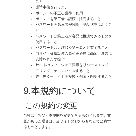
こと
誹謗中傷を行うこと
ポイントの不正な獲得・利用
ポイントを第三者へ譲渡・販売すること
パスワードを第三者が閲覧可能な状態におくこ
と
パスワードは第三者が容易に推測できるものを
使用すること
パスワードおよびIDを第三者と共有すること
当サイト提供設備の負荷を過度に高め、運営に
支障をきたす操作
サイトのソフトウェア要素をリバースエンジニ
アリング・デコンパイルすること
許可無く当サイトを複製・翻案・翻訳すること
9.本規約について
​ この規約の変更
当社は予告なく本規約を変更できるものとします。変
更があった場合は、当サイトのお知らせなどで公表す
るものとします。