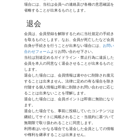
場合には、当社は会員への連絡及び各種の意思確認を
省略することが出来るものとします。
​ 退会
会員は、会員登録を解除するために当社規定の手続き
を取るものとします。なお、会員が死亡したなど会員
自身が手続きを行うことが出来ない場合には、
お問い
合わせフォーム
よりお問い合わせ下さい。
当社は別途定めるガイドライン・禁止行為に違反した
会員を本人の同意なく退会させることが出来るものと
します。
退会した場合には、会員情報は速やかに削除され復元
することは出来ません。法律に定めの有る場合を除き
付随する個人情報は即座に削除され問い合わせに応じ
ることは出来ないことを理解します。
退会した場合には、会員ポイントは即座に無効になり
ます。
退会した場合でも、事前に投稿していたコンテンツは
継続してサイトに掲載されること・当規約に基づいて
無期限で取り扱われることに同意します。
利用者はいかなる場合でも退会した会員としての情報
や権利を継承することは出来ません。