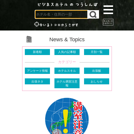
ビジネスホテル の つうしんぼ
今いるトコロからさがす
News & Topics
新着順
人気の記事順
月別一覧
カテゴリー
アンケート情報
ホテルスキル
出張飯
出張ネタ
ホテル満室注意
おしらせ
報