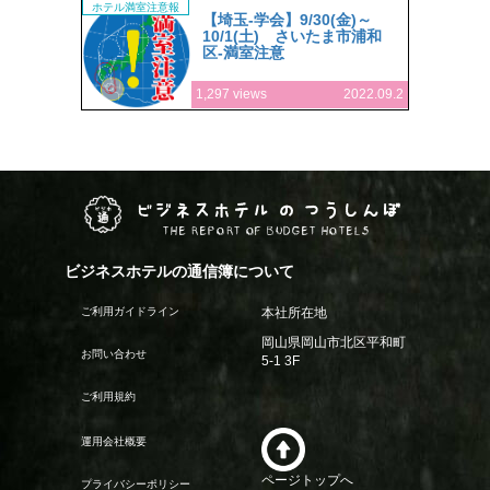
ホテル満室注意報
【埼玉-学会】9/30(金)～
10/1(土) さいたま市浦和
区-満室注意
1,297 views
2022.09.2
ビジネスホテル の つうしんぼ
THE REPORT OF BUDGET HOTELS
ビジネスホテルの通信簿について
ご利用ガイドライン
本社所在地
岡山県岡山市北区平和町
お問い合わせ
5-1 3F
ご利用規約
運用会社概要
ページトップへ
プライバシーポリシー